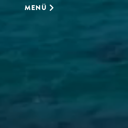
MENÜ
GASTRONOMIE
SONNENLIEGE
GESCHÄFT
RESERVIEREN SIE
UMWELT
GALERIE
VERANSTALTUNGSORT AUF
MALLORCA
AGENDA
KONTAKT