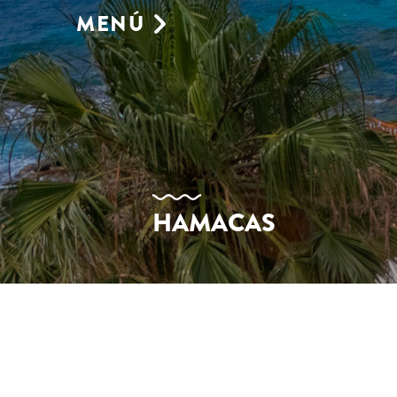
MENÚ
GASTRONOMÍA
HAMACAS
TIENDA
RESERVAS
ENTORNO
GALERÍA
CELEBRA TU EVENTO
HAMACAS
AGENDA
CONTACTO