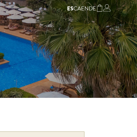
CA
EN
DE
ES