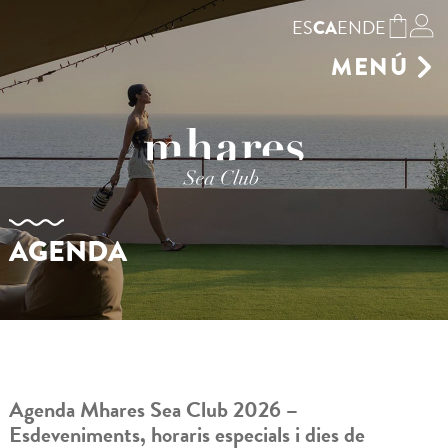
ES
EN
DE
CA
MENÚ
GASTRONOMIA
HAMAQUES
TENDA
RESERVAR
ENTORN
AGENDA
GALERIA
CELEBRA EL TEU
ESDEVENIMENT
AGENDA
CONTACTE
Agenda Mhares Sea Club 2026 –
Esdeveniments, horaris especials i dies de