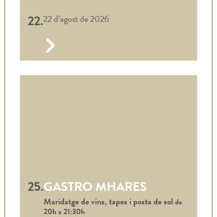
22.
22 d’agost de 2026
25.
GASTRO MHARES
Maridatge de vins, tapes i posta de sol
de
20h a
21:30h