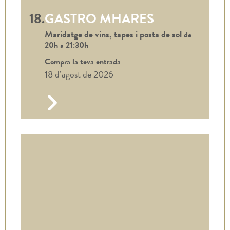
18.
GASTRO MHARES
Maridatge de vins, tapes i posta de sol
de
20h a
21:30h
Compra la teva entrada
18 d’agost de 2026