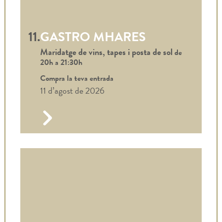
11.
GASTRO MHARES
Maridatge de vins, tapes i posta de sol
de
20h a
21:30h
Compra la teva entrada
11 d’agost de 2026