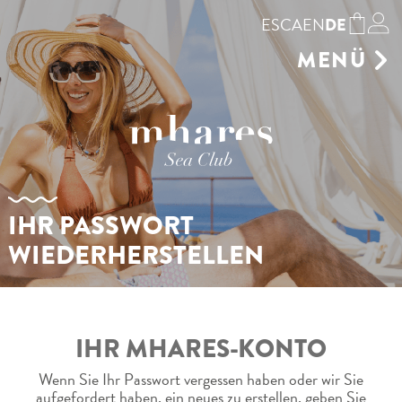
ES
CA
EN
DE
MENÜ
GASTRONOMIE
SONNENLIEGE
GESCHÄFT
RESERVIEREN SIE
UMWELT
IHR PASSWORT
GALERIE
WIEDERHERSTELLEN
VERANSTALTUNGSORT AUF
MALLORCA
AGENDA
KONTAKT
IHR MHARES-KONTO
Wenn Sie Ihr Passwort vergessen haben oder wir Sie
aufgefordert haben, ein neues zu erstellen, geben Sie