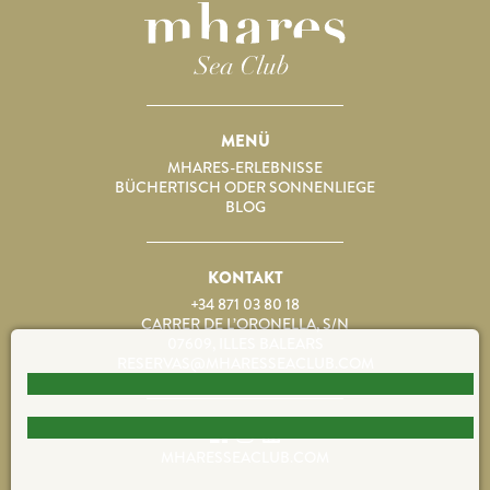
MENÜ
MHARES-ERLEBNISSE
BÜCHERTISCH ODER SONNENLIEGE
BLOG
KONTAKT
+34 871 03 80 18
CARRER DE L’ORONELLA, S/N
07609, ILLES BALEARS
RESERVAS@MHARESSEACLUB.COM
MHARESSEACLUB.COM