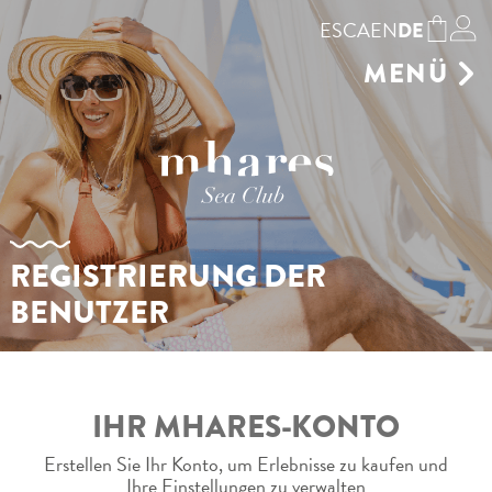
ES
CA
EN
DE
MENÜ
GASTRONOMIE
SONNENLIEGE
GESCHÄFT
RESERVIEREN SIE
UMWELT
REGISTRIERUNG DER
GALERIE
BENUTZER
VERANSTALTUNGSORT AUF
MALLORCA
AGENDA
KONTAKT
IHR MHARES-KONTO
Erstellen Sie Ihr Konto, um Erlebnisse zu kaufen und
Ihre Einstellungen zu verwalten