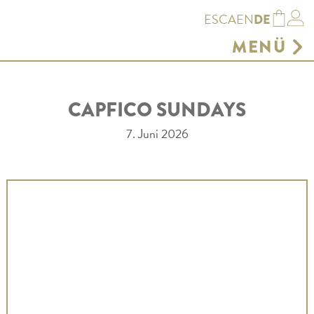
ES
CA
EN
DE
MENÜ
GASTRONOMIE
SONNENLIEGE
CAPFICO SUNDAYS
GESCHÄFT
RESERVIEREN SIE
7. Juni 2026
UMWELT
GALERIE
VERANSTALTUNGSORT AUF
MALLORCA
AGENDA
KONTAKT