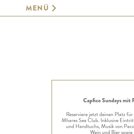
MENÜ
GASTRONOMIE
SONNENLIEGE
GESCHÄFT
RESERVIEREN SIE
UMWELT
GALERIE
VERANSTALTUNGSORT AUF
MALLORCA
AGENDA
KONTAKT
Capfico Sundays mit 
Reserviere jetzt deinen Platz fü
Mhares Sea Club. Inklusive Eintri
und Handtuchs, Musik von Pac
Wein und Bier sowie