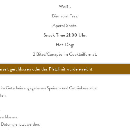
Weiß-.
Bier vom Fass.
Aperol Spritz.
Snack Time 21:00 Uhr.
Hot-Dogs
2 Bites/Canapés im Cocktailformat.
erzeit geschlossen oder das Platzlimit wurde erreicht.
m im Gutschein angegebenen Speisen- und Getränkeservice.
ten.
.
eschlossen.
n Datum genutzt werden.