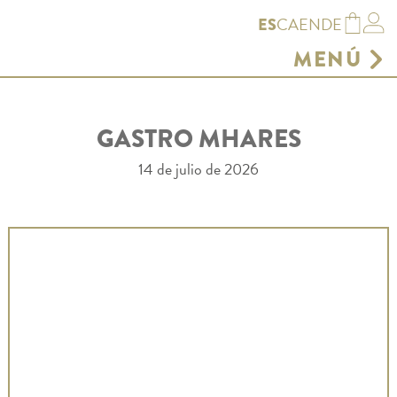
CA
EN
DE
ES
MENÚ
GASTRONOMÍA
HAMACAS
GASTRO MHARES
TIENDA
RESERVAS
14 de julio de 2026
ENTORNO
GALERÍA
CELEBRA TU EVENTO
AGENDA
CONTACTO