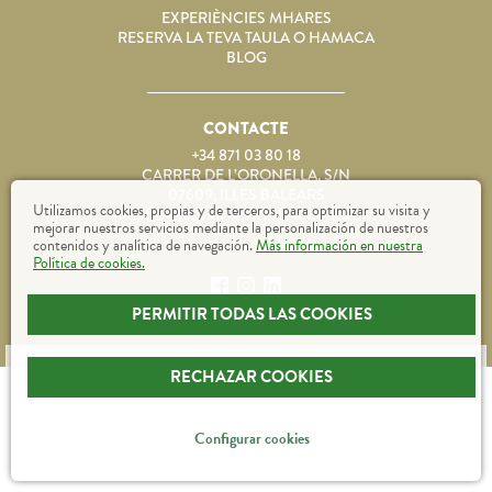
EXPERIÈNCIES MHARES
RESERVA LA TEVA TAULA O HAMACA
BLOG
CONTACTE
+34 871 03 80 18
CARRER DE L’ORONELLA, S/N
07609, ILLES BALEARS
Utilizamos cookies, propias y de terceros, para optimizar su visita y
RESERVAS@MHARESSEACLUB.COM
mejorar nuestros servicios mediante la personalización de nuestros
contenidos y analítica de navegación.
Más información en nuestra
Política de cookies.
MHARESSEACLUB.COM
PERMITIR TODAS LAS COOKIES
RECHAZAR COOKIES
Configurar cookies