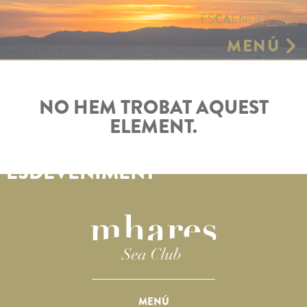
ES
EN
DE
CA
MENÚ
GASTRONOMIA
HAMAQUES
NO HEM TROBAT AQUEST
TENDA
ELEMENT.
RESERVAR
ENTORN
ESDEVENIMENT
GALERIA
CELEBRA EL TEU
ESDEVENIMENT
AGENDA
CONTACTE
MENÚ